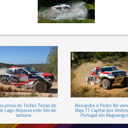
ma prova do Troféu Terras do
Alexandre e Pedro Ré ve
e Lago Alqueva este fim-de-
Baja TT Capital dos Vinho
semana
Portugal em Reguengo