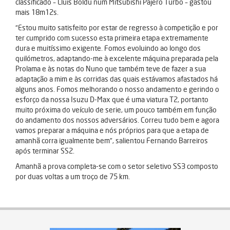
classificado – Lluis Boldu num Mitsubishi Pajero Turbo – gastou
mais 18m12s.
“Estou muito satisfeito por estar de regresso à competição e por
ter cumprido com sucesso esta primeira etapa extremamente
dura e muitíssimo exigente. Fomos evoluindo ao longo dos
quilómetros, adaptando-me à excelente máquina preparada pela
Prolama e às notas do Nuno que também teve de fazer a sua
adaptação a mim e às corridas das quais estávamos afastados há
alguns anos. Fomos melhorando o nosso andamento e gerindo o
esforço da nossa Isuzu D-Max que é uma viatura T2, portanto
muito próxima do veículo de serie, um pouco também em função
do andamento dos nossos adversários. Correu tudo bem e agora
vamos preparar a máquina e nós próprios para que a etapa de
amanhã corra igualmente bem”, salientou Fernando Barreiros
após terminar SS2.
Amanhã a prova completa-se com o setor seletivo SS3 composto
por duas voltas a um troço de 75 km.