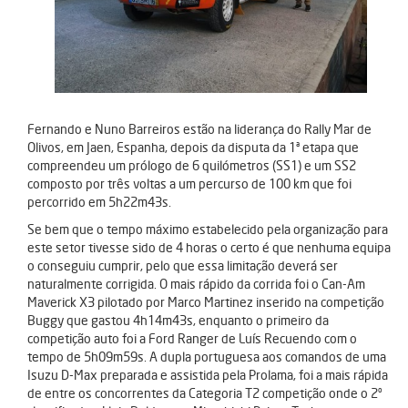
Fernando e Nuno Barreiros estão na liderança do Rally Mar de
Olivos, em Jaen, Espanha, depois da disputa da 1ª etapa que
compreendeu um prólogo de 6 quilómetros (SS1) e um SS2
composto por três voltas a um percurso de 100 km que foi
percorrido em 5h22m43s.
Se bem que o tempo máximo estabelecido pela organização para
este setor tivesse sido de 4 horas o certo é que nenhuma equipa
o conseguiu cumprir, pelo que essa limitação deverá ser
naturalmente corrigida. O mais rápido da corrida foi o Can-Am
Maverick X3 pilotado por Marco Martinez inserido na competição
Buggy que gastou 4h14m43s, enquanto o primeiro da
competição auto foi a Ford Ranger de Luís Recuendo com o
tempo de 5h09m59s. A dupla portuguesa aos comandos de uma
Isuzu D-Max preparada e assistida pela Prolama, foi a mais rápida
de entre os concorrentes da Categoria T2 competição onde o 2º