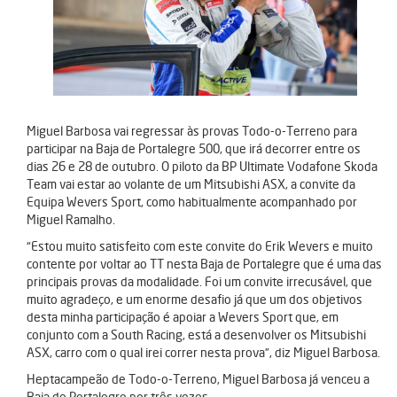
Miguel Barbosa vai regressar às provas Todo-o-Terreno para
participar na Baja de Portalegre 500, que irá decorrer entre os
dias 26 e 28 de outubro. O piloto da BP Ultimate Vodafone Skoda
Team vai estar ao volante de um Mitsubishi ASX, a convite da
Equipa Wevers Sport, como habitualmente acompanhado por
Miguel Ramalho.
“Estou muito satisfeito com este convite do Erik Wevers e muito
contente por voltar ao TT nesta Baja de Portalegre que é uma das
principais provas da modalidade. Foi um convite irrecusável, que
muito agradeço, e um enorme desafio já que um dos objetivos
desta minha participação é apoiar a Wevers Sport que, em
conjunto com a South Racing, está a desenvolver os Mitsubishi
ASX, carro com o qual irei correr nesta prova”, diz Miguel Barbosa.
Heptacampeão de Todo-o-Terreno, Miguel Barbosa já venceu a
Baja de Portalegre por três vezes.