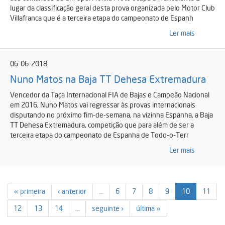
lugar da classificação geral desta prova organizada pelo Motor Club
Villafranca que é a terceira etapa do campeonato de Espanh
Ler mais
06-06-2018
Nuno Matos na Baja TT Dehesa Extremadura
Vencedor da Taça Internacional FIA de Bajas e Campeão Nacional
em 2016, Nuno Matos vai regressar às provas internacionais
disputando no próximo fim-de-semana, na vizinha Espanha, a Baja
TT Dehesa Extremadura, competição que para além de ser a
terceira etapa do campeonato de Espanha de Todo-o-Terr
Ler mais
« primeira
‹ anterior
…
6
7
8
9
10
11
12
13
14
…
seguinte ›
última »