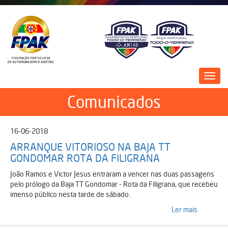
Passar
para
o
conteúdo
principal
Toggl
navig
Comunicados
16-06-2018
ARRANQUE VITORIOSO NA BAJA TT
GONDOMAR ROTA DA FILIGRANA
João Ramos e Victor Jesus entraram a vencer nas duas passagens
pelo prólogo da Baja TT Gondomar - Rota da Filigrana, que recebeu
imenso público nesta tarde de sábado.
Ler mais