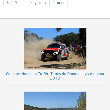
8
9
…
seguinte ›
última »
Os vencedores do Troféu Terras do Grande Lago Alqueva
2019